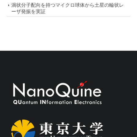
渦状分子配向を持つマイクロ球体から土星の輪状レ
ーザ発振を実証