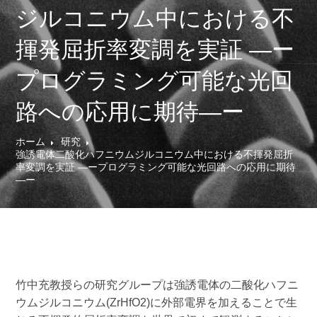
ジルコニウム中における不
揮発屈折率変調を実証 ―ー
プログラミング可能な光回
路への応用に期待―ー
ホーム
研究
強誘電体二酸化ハフニウムジルコニウム中における不揮発屈折
率変調を実証 ―ープログラミング可能な光回路への応用に期待
―ー
竹中充教授らの研究グループは強誘電体の二酸化ハフニ
ウムジルコニウム(ZrHfO2)に外部電界を加えることで生