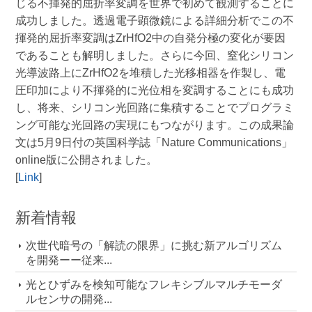
じる不揮発的屈折率変調を世界で初めて観測することに
成功しました。透過電子顕微鏡による詳細分析でこの不
揮発的屈折率変調はZrHfO2中の自発分極の変化が要因
であることも解明しました。さらに今回、窒化シリコン
光導波路上にZrHfO2を堆積した光移相器を作製し、電
圧印加により不揮発的に光位相を変調することにも成功
し、将来、シリコン光回路に集積することでプログラミ
ング可能な光回路の実現にもつながります。この成果論
文は5月9日付の英国科学誌「Nature Communications」
online版に公開されました。
[
Link
]
新着情報
次世代暗号の「解読の限界」に挑む新アルゴリズム
を開発ーー従来...
光とひずみを検知可能なフレキシブルマルチモーダ
ルセンサの開発...