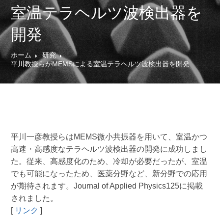
室温テラヘルツ波検出器を
開発
ホーム
研究
平川教授らがMEMSによる室温テラヘルツ波検出器を開発
平川一彦教授らはMEMS微小共振器を用いて、室温かつ
高速・高感度なテラヘルツ波検出器の開発に成功しまし
た。従来、高感度化のため、冷却が必要だったが、室温
でも可能になったため、医薬分野など、新分野での応用
が期待されます。Journal of Applied Physics125に掲載
されました。
[
リンク
]