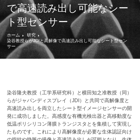
で高速読み出し可能なシー
ト型センサー
ホーム
研究
染谷教授らがJDIと高解像で高速読み出し可能なシート型セン
サー
染谷隆夫教授（工学系研究科）と横田知之准教授（同）
らがジャパンディスプレイ（JDI）と共同で高解像度と
高速読み出しを両立したシート型イメージセンサーの開
発に成功しました。高感度な有機光検出器と高移動度な
低温ポリシリコン薄膜トランジスタとを集積して実現し
たものです。これにより高解像度が必要な生体認証向け
の指紋や静脈の撮像と高速読み出しが可能となり、生体