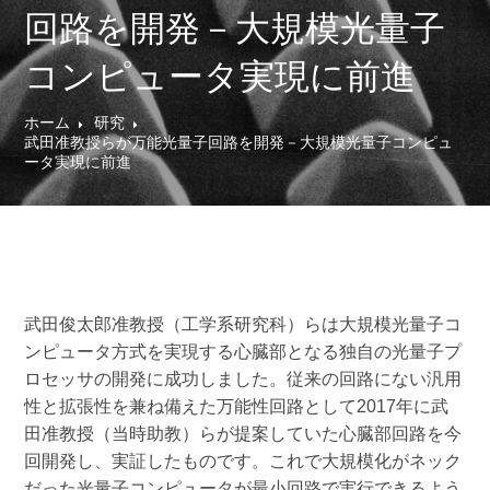
回路を開発－大規模光量子
コンピュータ実現に前進
ホーム
研究
武田准教授らが万能光量子回路を開発－大規模光量子コンピュ
ータ実現に前進
武田俊太郎准教授（工学系研究科）らは大規模光量子コ
ンピュータ方式を実現する心臓部となる独自の光量子プ
ロセッサの開発に成功しました。従来の回路にない汎用
性と拡張性を兼ね備えた万能性回路として2017年に武
田准教授（当時助教）らが提案していた心臓部回路を今
回開発し、実証したものです。これで大規模化がネック
だった光量子コンピュータが最小回路で実行できるよう