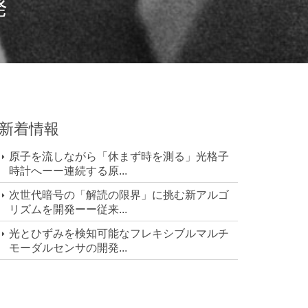
発
新着情報
原子を流しながら「休まず時を測る」光格子
時計へーー連続する原...
次世代暗号の「解読の限界」に挑む新アルゴ
リズムを開発ーー従来...
光とひずみを検知可能なフレキシブルマルチ
モーダルセンサの開発...