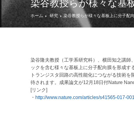
染谷教授らが様々な基
ホーム
研究
染谷教授らが様々な基板上に分子配
染谷隆夫教授（工学系研究科）、横田知之講師
ックを含む様々な基板上に分子配向膜を形成す
トランジスタ回路の高性能化につながる技術を
待されます。成果論文が12月18日付Nature Nan
[リンク]
・
http://www.nature.com/articles/s41565-017-00