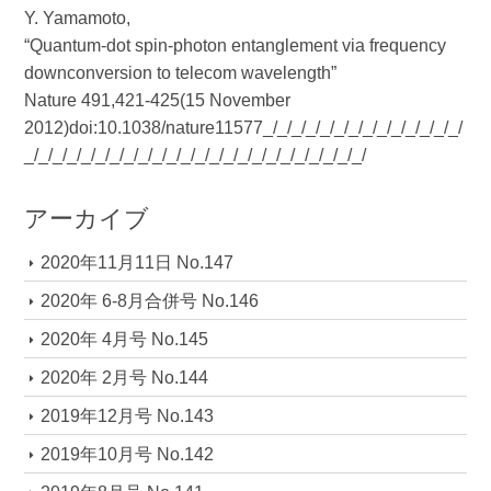
Y. Yamamoto,
“Quantum-dot spin-photon entanglement via frequency
downconversion to telecom wavelength”
Nature 491,421-425(15 November
2012)doi:10.1038/nature11577_/_/_/_/_/_/_/_/_/_/_/_/_/_/
_/_/_/_/_/_/_/_/_/_/_/_/_/_/_/_/_/_/_/_/_/_/_/_/
アーカイブ
2020年11月11日 No.147
2020年 6-8月合併号 No.146
2020年 4月号 No.145
2020年 2月号 No.144
2019年12月号 No.143
2019年10月号 No.142