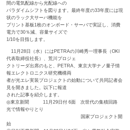
間の電気配線から光配線への
パラダイムシフトを図ります。最終年度の33年度には現
状のラック大サーバ機能を
プリント基板1枚のオンボード・サーバで実証し、消費
電力で30％減、容量サイズで
1/10を目指します。
11月28日（水）にはPETRAの川崎秀一理事長（OKI
代表取締役社長）、荒川プロジェ
クトリーダ出席のもと、PETRA、東京大学ナノ量子情
報エレクトロニクス研究機構両
者が光エレ実装プロジェクトの始動について共同記者会
見を開きました。以下に報道
された記事を紹介します。
◎東京新聞 11月29日付 6面 次世代の集積回路
光で情報やりとり
国家プロジェクト開
始