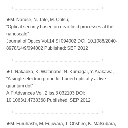
+‥‥‥‥‥‥‥‥‥‥‥‥‥‥‥‥‥‥‥‥‥‥‥‥‥‥‥‥‥‥‥‥‥‥+
★M. Naruse, N. Tate, M. Ohtsu,
“Optical security based on near-field processes at the
nanoscale”
Journal of Optics Vol.14 SI 094002 DOI: 10.1088/2040-
8978/14/9/094002 Published: SEP 2012
+‥‥‥‥‥‥‥‥‥‥‥‥‥‥‥‥‥‥‥‥‥‥‥‥‥‥‥‥‥‥‥‥‥‥+
★T. Nakaoka, K. Watanabe, N. Kumagai, Y. Arakawa,
“A single-electron probe for buried optically active
quantum dot”
AIP Advances Vol. 2 Iss.3 032103 DOI:
10.1063/1.4738368 Published: SEP 2012
+‥‥‥‥‥‥‥‥‥‥‥‥‥‥‥‥‥‥‥‥‥‥‥‥‥‥‥‥‥‥‥‥‥‥+
★M. Furuhashi, M. Fujiwara, T. Ohshiro, K. Matsubara,