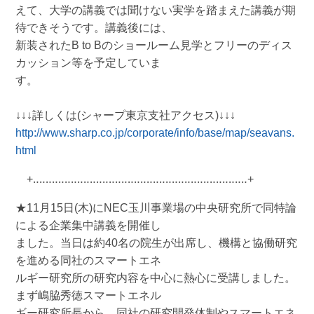
えて、大学の講義では聞けない実学を踏まえた講義が期
待できそうです。講義後には、
新装されたB to Bのショールーム見学とフリーのディス
カッション等を予定していま
す。
↓↓↓詳しくは(シャープ東京支社アクセス)↓↓↓
http://www.sharp.co.jp/corporate/info/base/map/seavans.
html
+‥‥‥‥‥‥‥‥‥‥‥‥‥‥‥‥‥‥‥‥‥‥‥‥‥‥‥‥‥‥‥‥‥‥+
★11月15日(木)にNEC玉川事業場の中央研究所で同特論
による企業集中講義を開催し
ました。当日は約40名の院生が出席し、機構と協働研究
を進める同社のスマートエネ
ルギー研究所の研究内容を中心に熱心に受講しました。
まず嶋脇秀徳スマートエネル
ギー研究所長から、同社の研究開発体制やスマートエネ