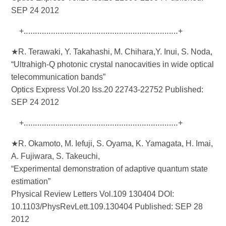
SEP 24 2012
+‥‥‥‥‥‥‥‥‥‥‥‥‥‥‥‥‥‥‥‥‥‥‥‥‥‥‥‥‥‥‥‥‥‥+
★R. Terawaki, Y. Takahashi, M. Chihara,Y. Inui, S. Noda,
“Ultrahigh-Q photonic crystal nanocavities in wide optical
telecommunication bands”
Optics Express Vol.20 Iss.20 22743-22752 Published:
SEP 24 2012
+‥‥‥‥‥‥‥‥‥‥‥‥‥‥‥‥‥‥‥‥‥‥‥‥‥‥‥‥‥‥‥‥‥‥+
★R. Okamoto, M. Iefuji, S. Oyama, K. Yamagata, H. Imai,
A. Fujiwara, S. Takeuchi,
“Experimental demonstration of adaptive quantum state
estimation”
Physical Review Letters Vol.109 130404 DOI:
10.1103/PhysRevLett.109.130404 Published: SEP 28
2012