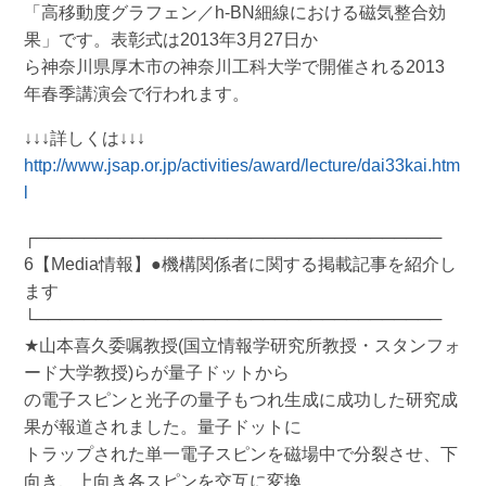
「高移動度グラフェン／h-BN細線における磁気整合効
果」です。表彰式は2013年3月27日か
ら神奈川県厚木市の神奈川工科大学で開催される2013
年春季講演会で行われます。
↓↓↓詳しくは↓↓↓
http://www.jsap.or.jp/activities/award/lecture/dai33kai.htm
l
┌──────────────────────────────────
6【Media情報】●機構関係者に関する掲載記事を紹介し
ます
└──────────────────────────────────
★山本喜久委嘱教授(国立情報学研究所教授・スタンフォ
ード大学教授)らが量子ドットから
の電子スピンと光子の量子もつれ生成に成功した研究成
果が報道されました。量子ドットに
トラップされた単一電子スピンを磁場中で分裂させ、下
向き、上向き各スピンを交互に変換