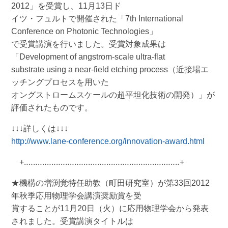
2012」を受賞し、11月13日ド
イツ・フュルトで開催された「7th International
Conference on Photonic Technologies」
で受賞講演を行いました。受賞対象成果は
「Development of angstrom-scale ultra-flat
substrate using a near-field etching process（近接場エ
ッチングプロセスを用いた
オングストロームスケールの超平坦化技術の開発）」が
評価されたものです。
↓↓↓詳しくは↓↓↓
http://www.lane-conference.org/innovation-award.html
+‥‥‥‥‥‥‥‥‥‥‥‥‥‥‥‥‥‥‥‥‥‥‥‥‥‥‥‥‥‥‥‥‥‥+
★機構の増渕覚特任助教（町田研究室）が第33回2012
年秋季応用物理学会講演奨励賞を受
賞することが11月20日（火）に応用物理学会から発表
されました。受賞講演タイトルは