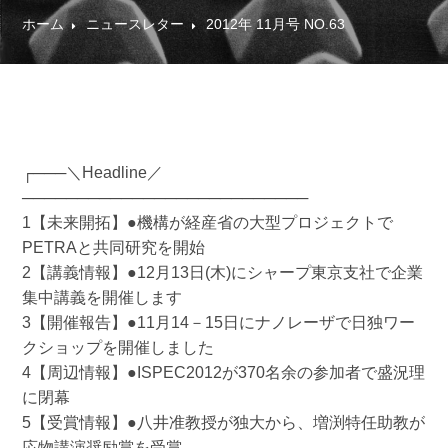
ホーム
ニュースレター
2012年 11月号 NO.63
┌───＼Headline／
──────────────────────────
1【未来開拓】●機構が経産省の大型プロジェクトで
PETRAと共同研究を開始
2【講義情報】●12月13日(木)にシャープ東京支社で企業
集中講義を開催します
3【開催報告】●11月14－15日にナノレーザで日独ワー
クショップを開催しました
4【周辺情報】●ISPEC2012が370名余の参加者で盛況理
に閉幕
5【受賞情報】●八井准教授が独大から、増渕特任助教が
応物講演奨励賞を受賞