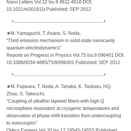
Nano Letters Vol.12 Iss.9 4611-4616 DOI:
10.1021/nl301911t Published: SEP 2012
+‥‥‥‥‥‥‥‥‥‥‥‥‥‥‥‥‥‥‥‥‥‥‥‥‥‥‥‥‥‥‥‥‥‥+
★M. Yamaguchi, T. Asano, S. Noda,
“Third emission mechanism in solid-state nanocavity
quantum electrodynamics”
Reports on Progress in Pnysics Vol.75 Iss.9 096401 DOI:
10.1088/0034-4885/75/9/096401 Published: SEP 2012
+‥‥‥‥‥‥‥‥‥‥‥‥‥‥‥‥‥‥‥‥‥‥‥‥‥‥‥‥‥‥‥‥‥‥+
★M. Fujiwara, T. Noda, A. Tanaka, K. Toubaru, HQ.
Zhao, S. Takeuchi,
“Coupling of ultrathin tapered fibers with high-Q
microsphere resonators at cryogenic temperatures and
observation of phase-shift transition from undercoupling
to overcouplin”
Optics Express Vol.20 Iss.17 19545-19553 Published: