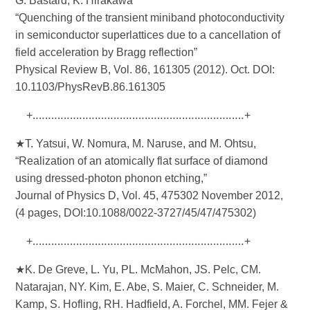
G. Bastard, K. Hirakawa
“Quenching of the transient miniband photoconductivity
in semiconductor superlattices due to a cancellation of
field acceleration by Bragg reflection”
Physical Review B, Vol. 86, 161305 (2012). Oct. DOI:
10.1103/PhysRevB.86.161305
+‥‥‥‥‥‥‥‥‥‥‥‥‥‥‥‥‥‥‥‥‥‥‥‥‥‥‥‥‥‥‥‥‥‥+
★T. Yatsui, W. Nomura, M. Naruse, and M. Ohtsu,
“Realization of an atomically flat surface of diamond
using dressed-photon phonon etching,”
Journal of Physics D, Vol. 45, 475302 November 2012,
(4 pages, DOI:10.1088/0022-3727/45/47/475302)
+‥‥‥‥‥‥‥‥‥‥‥‥‥‥‥‥‥‥‥‥‥‥‥‥‥‥‥‥‥‥‥‥‥‥+
★K. De Greve, L. Yu, PL. McMahon, JS. Pelc, CM.
Natarajan, NY. Kim, E. Abe, S. Maier, C. Schneider, M.
Kamp, S. Hofling, RH. Hadfield, A. Forchel, MM. Fejer &