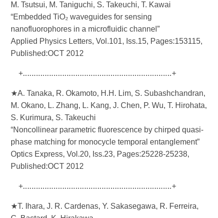
M. Tsutsui, M. Taniguchi, S. Takeuchi, T. Kawai
“Embedded TiO₂ waveguides for sensing
nanofluorophores in a microfluidic channel”
Applied Physics Letters, Vol.101, Iss.15, Pages:153115,
Published:OCT 2012
+‥‥‥‥‥‥‥‥‥‥‥‥‥‥‥‥‥‥‥‥‥‥‥‥‥‥‥‥‥‥‥‥‥‥+
★A. Tanaka, R. Okamoto, H.H. Lim, S. Subashchandran,
M. Okano, L. Zhang, L. Kang, J. Chen, P. Wu, T. Hirohata,
S. Kurimura, S. Takeuchi
“Noncollinear parametric fluorescence by chirped quasi-
phase matching for monocycle temporal entanglement”
Optics Express, Vol.20, Iss.23, Pages:25228-25238,
Published:OCT 2012
+‥‥‥‥‥‥‥‥‥‥‥‥‥‥‥‥‥‥‥‥‥‥‥‥‥‥‥‥‥‥‥‥‥‥+
★T. Ihara, J. R. Cardenas, Y. Sakasegawa, R. Ferreira,