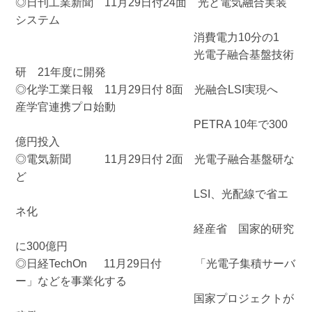
◎日刊工業新聞 11月29日付24面 光と電気融合実装
システム
消費電力10分の1
光電子融合基盤技術
研 21年度に開発
◎化学工業日報 11月29日付 8面 光融合LSI実現へ
産学官連携プロ始動
PETRA 10年で300
億円投入
◎電気新聞 11月29日付 2面 光電子融合基盤研な
ど
LSI、光配線で省エ
ネ化
経産省 国家的研究
に300億円
◎日経TechOn 11月29日付 「光電子集積サーバ
ー」などを事業化する
国家プロジェクトが