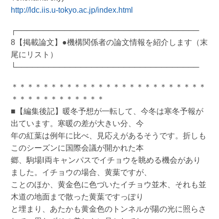
http://ldc.iis.u-tokyo.ac.jp/index.html
┌──────────────────────────────────
8【掲載論文】●機構関係者の論文情報を紹介します（末
尾にリスト）
└──────────────────────────────────
＊＊＊＊＊＊＊＊＊＊＊＊＊＊＊＊＊＊＊＊＊＊＊＊＊
＊＊＊＊＊＊＊＊＊＊＊＊
■【編集後記】暖冬予想が一転して、今冬は寒冬予報が
出ています。寒暖の差が大きい分、今
年の紅葉は例年に比べ、見応えがあるそうです。折しも
このシーズンに国際会議が開かれた本
郷、駒場Ⅰ両キャンパスでイチョウを眺める機会があり
ました。イチョウの場合、黄葉ですが、
ことのほか、黄金色に色づいたイチョウ並木、それも並
木道の地面まで散った黄葉ですっぽり
と埋まり、あたかも黄金色のトンネルが陽の光に照らさ