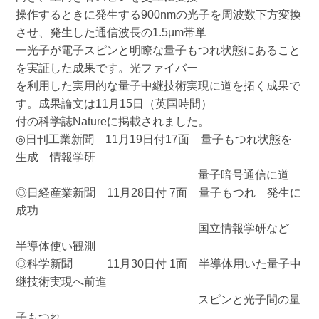
操作するときに発生する900nmの光子を周波数下方変換
させ、発生した通信波長の1.5µm帯単
一光子が電子スピンと明瞭な量子もつれ状態にあること
を実証した成果です。光ファイバー
を利用した実用的な量子中継技術実現に道を拓く成果で
す。成果論文は11月15日（英国時間）
付の科学誌Natureに掲載されました。
◎日刊工業新聞 11月19日付17面 量子もつれ状態を
生成 情報学研
量子暗号通信に道
◎日経産業新聞 11月28日付 7面 量子もつれ 発生に
成功
国立情報学研など
半導体使い観測
◎科学新聞 11月30日付 1面 半導体用いた量子中
継技術実現へ前進
スピンと光子間の量
子もつれ