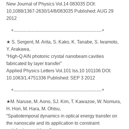
New Journal of Physics Vol.14 083035 DOI:
10.1088/1367-2630/14/8/083035 Published: AUG 29
2012
+‥‥‥‥‥‥‥‥‥‥‥‥‥‥‥‥‥‥‥‥‥‥‥‥‥‥‥‥‥‥‥‥‥‥+
★ S. Sergent, M. Arita, S. Kako, K. Tanabe, S. Iwamoto,
Y. Arakawa,
“High-Q AlN photonic crystal nanobeam cavities
fabricated by layer transfer”
Applied Physics Letters Vol.101 Iss.10 101106 DOI:
10.1063/1.4751336 Published: SEP 3 2012
+‥‥‥‥‥‥‥‥‥‥‥‥‥‥‥‥‥‥‥‥‥‥‥‥‥‥‥‥‥‥‥‥‥‥+
★M. Naruse, M. Aono, SJ. Kim, T. Kawazoe, W. Nomura,
H. Hori, M. Hara, M. Ohtsu,
“Spatiotemporal dynamics in optical energy transfer on
the nanoscale and its application to constraint