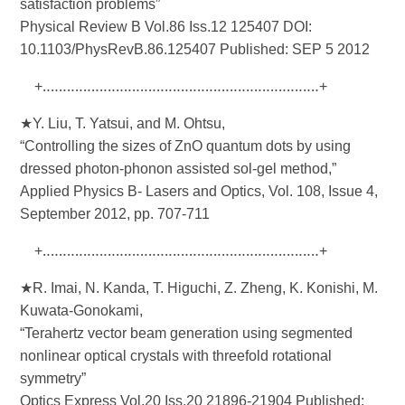
satisfaction problems”
Physical Review B Vol.86 Iss.12 125407 DOI:
10.1103/PhysRevB.86.125407 Published: SEP 5 2012
+‥‥‥‥‥‥‥‥‥‥‥‥‥‥‥‥‥‥‥‥‥‥‥‥‥‥‥‥‥‥‥‥‥‥+
★Y. Liu, T. Yatsui, and M. Ohtsu,
“Controlling the sizes of ZnO quantum dots by using
dressed photon-phonon assisted sol-gel method,”
Applied Physics B- Lasers and Optics, Vol. 108, Issue 4,
September 2012, pp. 707-711
+‥‥‥‥‥‥‥‥‥‥‥‥‥‥‥‥‥‥‥‥‥‥‥‥‥‥‥‥‥‥‥‥‥‥+
★R. Imai, N. Kanda, T. Higuchi, Z. Zheng, K. Konishi, M.
Kuwata-Gonokami,
“Terahertz vector beam generation using segmented
nonlinear optical crystals with threefold rotational
symmetry”
Optics Express Vol.20 Iss.20 21896-21904 Published: