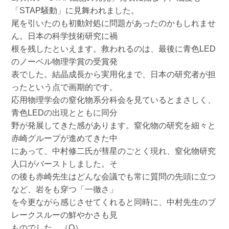
「STAP騒動」に見舞われました。
尾を引いたのも初動対処に問題があったのかもしれませ
ん。日本の科学技術研究に禍
根を残したといえます。救われるのは、最後に青色LED
のノーベル物理学賞の受賞発
表でした。結晶成長から実用化まで、日本の研究者が担
ったという点で画期的です。
応用物理学会の窒化物系分科会を見ているとまさしく、
青色LEDの出現とともに同分
野が発展してきた感があります。窒化物の研究を細々と
赤崎グループが進めてきた中
にあって、中村修二氏が彗星のごとく現れ、窒化物研究
人口がバーストしました。そ
の後も赤崎先生はどんな会議でも常に質問の先頭に立つ
など、岩をも穿つ「一徹さ」
を今更ながら感じさせてくれると同時に、中村先生のブ
レークスルーの鮮やかさも見
ものでした。（O）