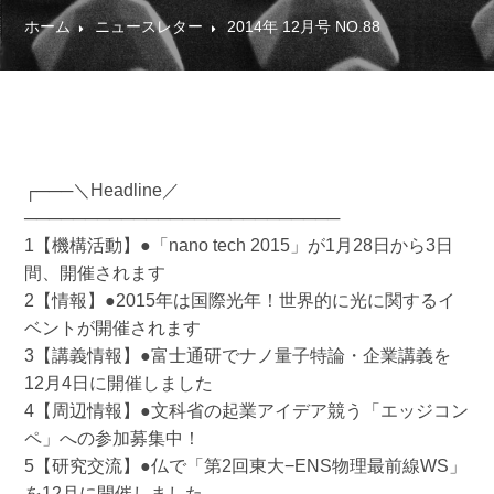
ホーム
ニュースレター
2014年 12月号 NO.88
┌───＼Headline／
──────────────────────────
1【機構活動】●「nano tech 2015」が1月28日から3日
間、開催されます
2【情報】●2015年は国際光年！世界的に光に関するイ
ベントが開催されます
3【講義情報】●富士通研でナノ量子特論・企業講義を
12月4日に開催しました
4【周辺情報】●文科省の起業アイデア競う「エッジコン
ペ」への参加募集中！
5【研究交流】●仏で「第2回東大−ENS物理最前線WS」
を12月に開催しました