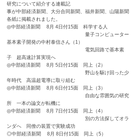
研究について紹介する連載記
事が中部経済新聞、大分合同新聞、福井新聞、山陽新聞
各紙に掲載されました。
◎中部経済新聞 8月 4日付15面 科学する人
量子コンピューター
基本素子開発の中村泰信さん（1）
電気回路で基本素
子 超高速計算実現へ
◎中部経済新聞 8月 5日付15面 同上（2）
野山を駆け回った少
年時代 高温超電導に取り組む
◎中部経済新聞 8月 6日付15面 同上（3）
自由な雰囲気の研究
所 一本の論文が転機に
◎中部経済新聞 8月 7日付15面 同上（4）
別の方法探してオラ
ンダへ 同僚の装置で実験成功
◎中部経済新聞 8月 8日付15面 同上（5）