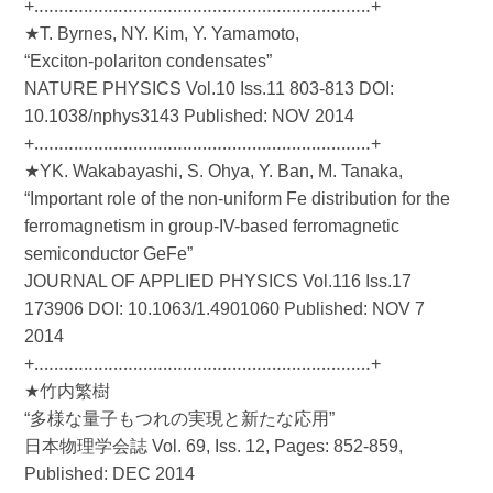
+‥‥‥‥‥‥‥‥‥‥‥‥‥‥‥‥‥‥‥‥‥‥‥‥‥‥‥‥‥‥‥‥‥‥+
★T. Byrnes, NY. Kim, Y. Yamamoto,
“Exciton-polariton condensates”
NATURE PHYSICS Vol.10 Iss.11 803-813 DOI:
10.1038/nphys3143 Published: NOV 2014
+‥‥‥‥‥‥‥‥‥‥‥‥‥‥‥‥‥‥‥‥‥‥‥‥‥‥‥‥‥‥‥‥‥‥+
★YK. Wakabayashi, S. Ohya, Y. Ban, M. Tanaka,
“Important role of the non-uniform Fe distribution for the
ferromagnetism in group-IV-based ferromagnetic
semiconductor GeFe”
JOURNAL OF APPLIED PHYSICS Vol.116 Iss.17
173906 DOI: 10.1063/1.4901060 Published: NOV 7
2014
+‥‥‥‥‥‥‥‥‥‥‥‥‥‥‥‥‥‥‥‥‥‥‥‥‥‥‥‥‥‥‥‥‥‥+
★竹内繁樹
“多様な量子もつれの実現と新たな応用”
日本物理学会誌 Vol. 69, Iss. 12, Pages: 852-859,
Published: DEC 2014