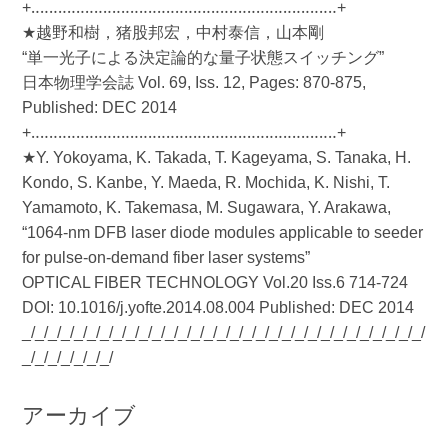
+‥‥‥‥‥‥‥‥‥‥‥‥‥‥‥‥‥‥‥‥‥‥‥‥‥‥‥‥‥‥‥‥‥‥+
★越野和樹，猪股邦宏，中村泰信，山本剛
“単一光子による決定論的な量子状態スイッチング”
日本物理学会誌 Vol. 69, Iss. 12, Pages: 870-875,
Published: DEC 2014
+‥‥‥‥‥‥‥‥‥‥‥‥‥‥‥‥‥‥‥‥‥‥‥‥‥‥‥‥‥‥‥‥‥‥+
★Y. Yokoyama, K. Takada, T. Kageyama, S. Tanaka, H.
Kondo, S. Kanbe, Y. Maeda, R. Mochida, K. Nishi, T.
Yamamoto, K. Takemasa, M. Sugawara, Y. Arakawa,
“1064-nm DFB laser diode modules applicable to seeder
for pulse-on-demand fiber laser systems”
OPTICAL FIBER TECHNOLOGY Vol.20 Iss.6 714-724
DOI: 10.1016/j.yofte.2014.08.004 Published: DEC 2014
_/_/_/_/_/_/_/_/_/_/_/_/_/_/_/_/_/_/_/_/_/_/_/_/_/_/_/_/_/_/_/
_/_/_/_/_/_/_/
アーカイブ