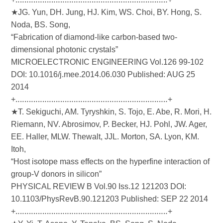
★JG. Yun, DH. Jung, HJ. Kim, WS. Choi, BY. Hong, S.
Noda, BS. Song,
“Fabrication of diamond-like carbon-based two-
dimensional photonic crystals”
MICROELECTRONIC ENGINEERING Vol.126 99-102
DOI: 10.1016/j.mee.2014.06.030 Published: AUG 25
2014
+‥‥‥‥‥‥‥‥‥‥‥‥‥‥‥‥‥‥‥‥‥‥‥‥‥‥‥‥‥‥‥‥‥‥+
★T. Sekiguchi, AM. Tyryshkin, S. Tojo, E. Abe, R. Mori, H.
Riemann, NV. Abrosimov, P. Becker, HJ. Pohl, JW. Ager,
EE. Haller, MLW. Thewalt, JJL. Morton, SA. Lyon, KM.
Itoh,
“Host isotope mass effects on the hyperfine interaction of
group-V donors in silicon”
PHYSICAL REVIEW B Vol.90 Iss.12 121203 DOI:
10.1103/PhysRevB.90.121203 Published: SEP 22 2014
+‥‥‥‥‥‥‥‥‥‥‥‥‥‥‥‥‥‥‥‥‥‥‥‥‥‥‥‥‥‥‥‥‥‥+