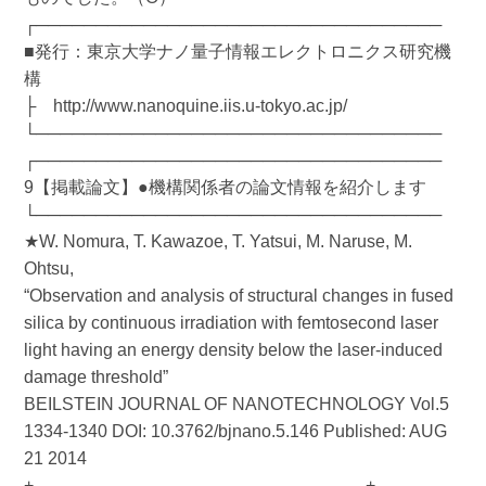
┌──────────────────────────────────
■発行：東京大学ナノ量子情報エレクトロニクス研究機
構
├ http://www.nanoquine.iis.u-tokyo.ac.jp/
└──────────────────────────────────
┌──────────────────────────────────
9【掲載論文】●機構関係者の論文情報を紹介します
└──────────────────────────────────
★W. Nomura, T. Kawazoe, T. Yatsui, M. Naruse, M.
Ohtsu,
“Observation and analysis of structural changes in fused
silica by continuous irradiation with femtosecond laser
light having an energy density below the laser-induced
damage threshold”
BEILSTEIN JOURNAL OF NANOTECHNOLOGY Vol.5
1334-1340 DOI: 10.3762/bjnano.5.146 Published: AUG
21 2014
+‥‥‥‥‥‥‥‥‥‥‥‥‥‥‥‥‥‥‥‥‥‥‥‥‥‥‥‥‥‥‥‥‥‥+