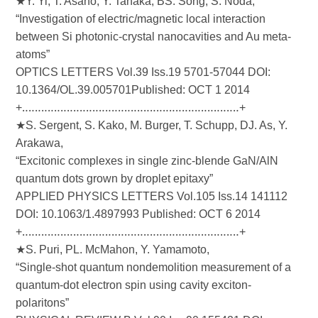
★Y. Yi, T. Asano, Y. Tanaka, BS. Song, S. Noda,
“Investigation of electric/magnetic local interaction
between Si photonic-crystal nanocavities and Au meta-
atoms”
OPTICS LETTERS Vol.39 Iss.19 5701-57044 DOI:
10.1364/OL.39.005701Published: OCT 1 2014
+‥‥‥‥‥‥‥‥‥‥‥‥‥‥‥‥‥‥‥‥‥‥‥‥‥‥‥‥‥‥‥‥‥‥+
★S. Sergent, S. Kako, M. Burger, T. Schupp, DJ. As, Y.
Arakawa,
“Excitonic complexes in single zinc-blende GaN/AlN
quantum dots grown by droplet epitaxy”
APPLIED PHYSICS LETTERS Vol.105 Iss.14 141112
DOI: 10.1063/1.4897993 Published: OCT 6 2014
+‥‥‥‥‥‥‥‥‥‥‥‥‥‥‥‥‥‥‥‥‥‥‥‥‥‥‥‥‥‥‥‥‥‥+
★S. Puri, PL. McMahon, Y. Yamamoto,
“Single-shot quantum nondemolition measurement of a
quantum-dot electron spin using cavity exciton-
polaritons”