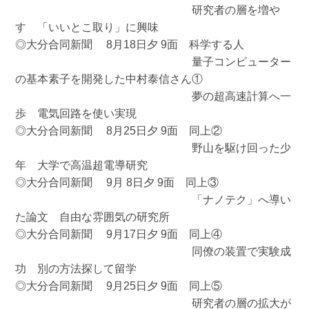
研究者の層を増や
す 「いいとこ取り」に興味
◎大分合同新聞 8月18日夕 9面 科学する人
量子コンピューター
の基本素子を開発した中村泰信さん①
夢の超高速計算へ一
歩 電気回路を使い実現
◎大分合同新聞 8月25日夕 9面 同上②
野山を駆け回った少
年 大学で高温超電導研究
◎大分合同新聞 9月 8日夕 9面 同上③
「ナノテク」へ導い
た論文 自由な雰囲気の研究所
◎大分合同新聞 9月17日夕 9面 同上④
同僚の装置で実験成
功 別の方法探して留学
◎大分合同新聞 9月25日夕 9面 同上⑤
研究者の層の拡大が