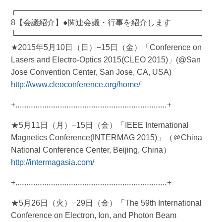
┌──────────────────────────────────
8【会議紹介】●関連会議・行事を紹介します
└──────────────────────────────────
★2015年5月10日（日）−15日（金）「Conference on
Lasers and Electro-Optics 2015(CLEO 2015)」(@San
Jose Convention Center, San Jose, CA, USA)
http://www.cleoconference.org/home/
+‥‥‥‥‥‥‥‥‥‥‥‥‥‥‥‥‥‥‥‥‥‥‥‥‥‥‥‥‥‥‥‥‥‥+
★5月11日（月）−15日（金）「IEEE International
Magnetics Conference(INTERMAG 2015)」（＠China
National Conference Center, Beijing, China）
http://intermagasia.com/
+‥‥‥‥‥‥‥‥‥‥‥‥‥‥‥‥‥‥‥‥‥‥‥‥‥‥‥‥‥‥‥‥‥‥+
★5月26日（火）−29日（金）「The 59th International
Conference on Electron, Ion, and Photon Beam