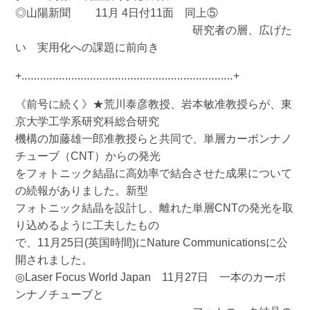
◎山陽新聞 11月 4日付11面 同上⑤
研究者の層、広げた
い 実用化への課題に前向き
+‥‥‥‥‥‥‥‥‥‥‥‥‥‥‥‥‥‥‥‥‥‥‥‥‥‥‥‥‥‥‥‥‥‥+
《前号に続く》★荒川泰彦教授、岩本敏准教授らが、東
京大学工学系研究科総合研究
機構の加藤雄一郎准教授らと共同で、単層カーボンナノ
チューブ（CNT）からの発光
をフォトニック結晶に高効率で結合させた成果について
の続報がありました。新型
フォトニック結晶を設計し、離れた単層CNTの発光を取
り込めるように工夫したもの
で、11月25日(英国時間)にNature Communicationsに公
開されました。
◎Laser Focus World Japan 11月27日 一本のカーボ
ンナノチューブと