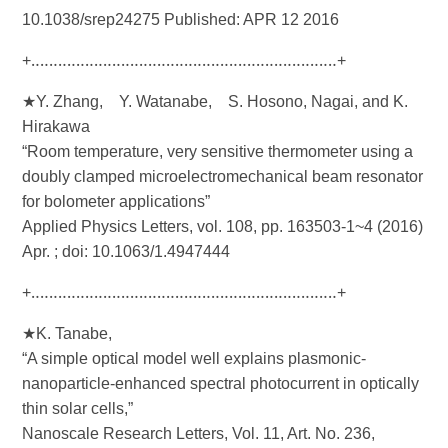
10.1038/srep24275 Published: APR 12 2016
+‥‥‥‥‥‥‥‥‥‥‥‥‥‥‥‥‥‥‥‥‥‥‥‥‥‥‥‥‥‥‥‥‥‥+
★Y. Zhang, Y. Watanabe, S. Hosono, Nagai, and K.
Hirakawa
“Room temperature, very sensitive thermometer using a
doubly clamped microelectromechanical beam resonator
for bolometer applications”
Applied Physics Letters, vol. 108, pp. 163503-1~4 (2016)
Apr. ; doi: 10.1063/1.4947444
+‥‥‥‥‥‥‥‥‥‥‥‥‥‥‥‥‥‥‥‥‥‥‥‥‥‥‥‥‥‥‥‥‥‥+
★K. Tanabe,
“A simple optical model well explains plasmonic-
nanoparticle-enhanced spectral photocurrent in optically
thin solar cells,”
Nanoscale Research Letters, Vol. 11, Art. No. 236,