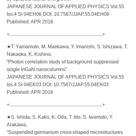
JAPANESE JOURNAL OF APPLIED PHYSICS Vol.55
Iss.4 SI 04EH06 DOI: 10.7567/JJAP.55.04EH06
Published: APR 2016
+‥‥‥‥‥‥‥‥‥‥‥‥‥‥‥‥‥‥‥‥‥‥‥‥‥‥‥‥‥‥‥‥‥‥+
★T. Yamamoto, M. Maekawa, Y. Imanishi, S. Ishizawa, T.
Nakaoka, K. Kishino,
“Photon correlation study of background suppressed
single InGaN nanocolumns”
JAPANESE JOURNAL OF APPLIED PHYSICS Vol.55
Iss.4 SI 04EK03 DOI: 10.7567/JJAP.55.04EK03
Published: APR 2016
+‥‥‥‥‥‥‥‥‥‥‥‥‥‥‥‥‥‥‥‥‥‥‥‥‥‥‥‥‥‥‥‥‥‥+
★S. Ishida, S. Kako, K. Oda, T. Ido, S. Iwamoto, Y.
Arakawa,
“Suspended germanium cross-shaped microstructures