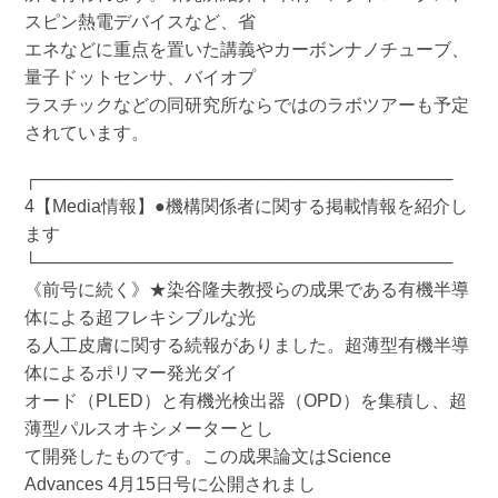
スピン熱電デバイスなど、省
エネなどに重点を置いた講義やカーボンナノチューブ、
量子ドットセンサ、バイオプ
ラスチックなどの同研究所ならではのラボツアーも予定
されています。
┌──────────────────────────────────
4【Media情報】●機構関係者に関する掲載情報を紹介し
ます
└──────────────────────────────────
《前号に続く》★染谷隆夫教授らの成果である有機半導
体による超フレキシブルな光
る人工皮膚に関する続報がありました。超薄型有機半導
体によるポリマー発光ダイ
オード（PLED）と有機光検出器（OPD）を集積し、超
薄型パルスオキシメーターとし
て開発したものです。この成果論文はScience
Advances 4月15日号に公開されまし