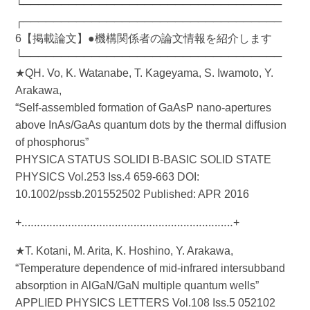
└──────────────────────────────────
┌──────────────────────────────────
6【掲載論文】●機構関係者の論文情報を紹介します
└──────────────────────────────────
★QH. Vo, K. Watanabe, T. Kageyama, S. Iwamoto, Y.
Arakawa,
“Self-assembled formation of GaAsP nano-apertures
above InAs/GaAs quantum dots by the thermal diffusion
of phosphorus”
PHYSICA STATUS SOLIDI B-BASIC SOLID STATE
PHYSICS Vol.253 Iss.4 659-663 DOI:
10.1002/pssb.201552502 Published: APR 2016
+‥‥‥‥‥‥‥‥‥‥‥‥‥‥‥‥‥‥‥‥‥‥‥‥‥‥‥‥‥‥‥‥‥‥+
★T. Kotani, M. Arita, K. Hoshino, Y. Arakawa,
“Temperature dependence of mid-infrared intersubband
absorption in AlGaN/GaN multiple quantum wells”
APPLIED PHYSICS LETTERS Vol.108 Iss.5 052102