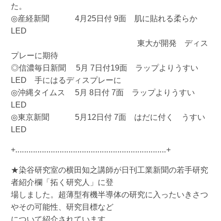
た。
◎産経新聞 4月25日付 9面 肌に貼れる柔らか
LED
東大が開発 ディス
プレーに期待
◎信濃毎日新聞 5月 7日付19面 ラップよりうすい
LED 手にはるディスプレーに
◎沖縄タイムス 5月 8日付 7面 ラップよりうすい
LED
◎東京新聞 5月12日付 7面 はだに付く うすい
LED
+‥‥‥‥‥‥‥‥‥‥‥‥‥‥‥‥‥‥‥‥‥‥‥‥‥‥‥‥‥‥‥‥‥‥+
★染谷研究室の横田知之講師が日刊工業新聞の若手研究
者紹介欄「拓く研究人」に登
場しました。超薄型有機半導体の研究に入ったいきさつ
やその可能性、研究目標など
について紹介されています。