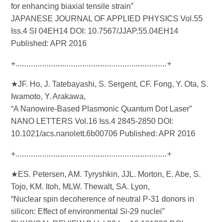
for enhancing biaxial tensile strain”
JAPANESE JOURNAL OF APPLIED PHYSICS Vol.55
Iss.4 SI 04EH14 DOI: 10.7567/JJAP.55.04EH14
Published: APR 2016
+‥‥‥‥‥‥‥‥‥‥‥‥‥‥‥‥‥‥‥‥‥‥‥‥‥‥‥‥‥‥‥‥‥‥+
★JF. Ho, J. Tatebayashi, S. Sergent, CF. Fong, Y. Ota, S.
Iwamoto, Y. Arakawa,
“A Nanowire-Based Plasmonic Quantum Dot Laser”
NANO LETTERS Vol.16 Iss.4 2845-2850 DOI:
10.1021/acs.nanolett.6b00706 Published: APR 2016
+‥‥‥‥‥‥‥‥‥‥‥‥‥‥‥‥‥‥‥‥‥‥‥‥‥‥‥‥‥‥‥‥‥‥+
★ES. Petersen, AM. Tyryshkin, JJL. Morton, E. Abe, S.
Tojo, KM. Itoh, MLW. Thewalt, SA. Lyon,
“Nuclear spin decoherence of neutral P-31 donors in
silicon: Effect of environmental Si-29 nuclei”