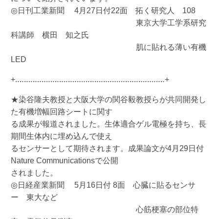
◎日刊工業新聞 4月27日付22面 拓く研究人 108
東京大学工学系研究
科講師 横田 知之氏
肌に貼れる薄い有機
LED
+‥‥‥‥‥‥‥‥‥‥‥‥‥‥‥‥‥‥‥‥‥‥‥‥‥‥‥‥‥‥‥‥‥‥+
★染谷隆夫教授と大阪大学の関谷毅教授らが共同開発し
た有機増幅回路シートに関す
る成果が報道されました。生体適合ゲル電極を持ち、長
期間生体内に埋め込んで使え
るセンサーとして期待されます。成果論文が4月29日付
Nature Communicationsで公開
されました。
◎日経産業新聞 5月16日付 8面 心臓に貼るセンサ
ー 東大など
心筋梗塞の部位特