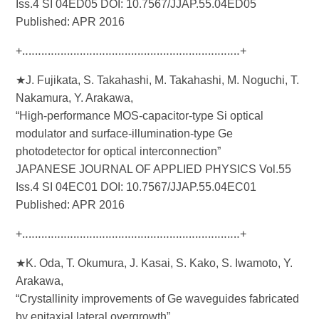
Iss.4 SI 04ED05 DOI: 10.7567/JJAP.55.04ED05
Published: APR 2016
+‥‥‥‥‥‥‥‥‥‥‥‥‥‥‥‥‥‥‥‥‥‥‥‥‥‥‥‥‥‥‥‥‥‥+
★J. Fujikata, S. Takahashi, M. Takahashi, M. Noguchi, T.
Nakamura, Y. Arakawa,
“High-performance MOS-capacitor-type Si optical
modulator and surface-illumination-type Ge
photodetector for optical interconnection”
JAPANESE JOURNAL OF APPLIED PHYSICS Vol.55
Iss.4 SI 04EC01 DOI: 10.7567/JJAP.55.04EC01
Published: APR 2016
+‥‥‥‥‥‥‥‥‥‥‥‥‥‥‥‥‥‥‥‥‥‥‥‥‥‥‥‥‥‥‥‥‥‥+
★K. Oda, T. Okumura, J. Kasai, S. Kako, S. Iwamoto, Y.
Arakawa,
“Crystallinity improvements of Ge waveguides fabricated
by epitaxial lateral overgrowth”