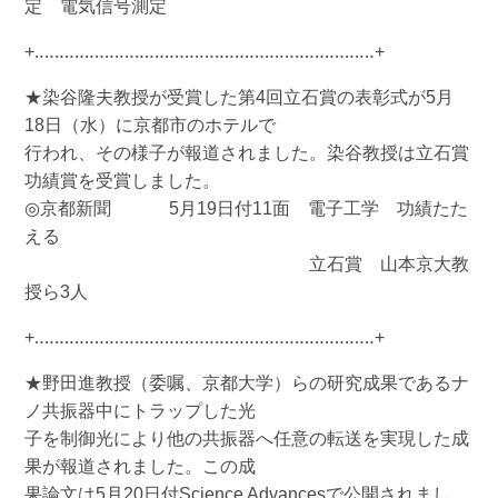
定 電気信号測定
+‥‥‥‥‥‥‥‥‥‥‥‥‥‥‥‥‥‥‥‥‥‥‥‥‥‥‥‥‥‥‥‥‥‥+
★染谷隆夫教授が受賞した第4回立石賞の表彰式が5月
18日（水）に京都市のホテルで
行われ、その様子が報道されました。染谷教授は立石賞
功績賞を受賞しました。
◎京都新聞 5月19日付11面 電子工学 功績たた
える
立石賞 山本京大教
授ら3人
+‥‥‥‥‥‥‥‥‥‥‥‥‥‥‥‥‥‥‥‥‥‥‥‥‥‥‥‥‥‥‥‥‥‥+
★野田進教授（委嘱、京都大学）らの研究成果であるナ
ノ共振器中にトラップした光
子を制御光により他の共振器へ任意の転送を実現した成
果が報道されました。この成
果論文は5月20日付Science Advancesで公開されまし