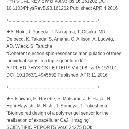
PHYSICAL REVIEW B Vol.93 Iss.16 161202 DOI:
10.1103/PhysRevB.93.161202 Published: APR 4 2016
+‥‥‥‥‥‥‥‥‥‥‥‥‥‥‥‥‥‥‥‥‥‥‥‥‥‥‥‥‥‥‥‥‥‥+
★A. Noiri, J. Yoneda, T. Nakajima, T. Otsuka, MR.
Delbecq, K. Takeda, S. Amaha, G. Allison, A. Ludwig,
AD. Wieck, S. Tarucha
“Coherent electron-spin-resonance manipulation of three
individual spins in a triple quantum dot”
APPLIED PHYSICS LETTERS Vol.108 Iss.15 153101
DOI: 10.1063/1.4945592 Published: APR 11 2016
+‥‥‥‥‥‥‥‥‥‥‥‥‥‥‥‥‥‥‥‥‥‥‥‥‥‥‥‥‥‥‥‥‥‥+
★F. Ishiwari, H. Hasebe, S. Matsumura, F. Hajjaj, N.
Horii-Hayashi, M. Nishi, T. Someya, T. Fukushima,
“Bioinspired design of a polymer gel sensor for the
realization of extracellular Ca2+ imaging”
SCIENTIFIC REPORTS Vol.6 24275 DOI: