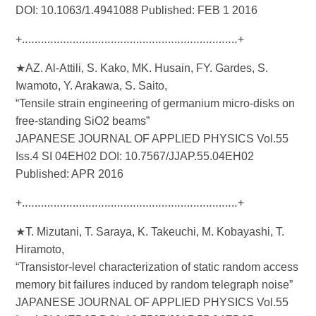
DOI: 10.1063/1.4941088 Published: FEB 1 2016
+‥‥‥‥‥‥‥‥‥‥‥‥‥‥‥‥‥‥‥‥‥‥‥‥‥‥‥‥‥‥‥‥‥‥+
★AZ. Al-Attili, S. Kako, MK. Husain, FY. Gardes, S.
Iwamoto, Y. Arakawa, S. Saito,
“Tensile strain engineering of germanium micro-disks on
free-standing SiO2 beams”
JAPANESE JOURNAL OF APPLIED PHYSICS Vol.55
Iss.4 SI 04EH02 DOI: 10.7567/JJAP.55.04EH02
Published: APR 2016
+‥‥‥‥‥‥‥‥‥‥‥‥‥‥‥‥‥‥‥‥‥‥‥‥‥‥‥‥‥‥‥‥‥‥+
★T. Mizutani, T. Saraya, K. Takeuchi, M. Kobayashi, T.
Hiramoto,
“Transistor-level characterization of static random access
memory bit failures induced by random telegraph noise”
JAPANESE JOURNAL OF APPLIED PHYSICS Vol.55