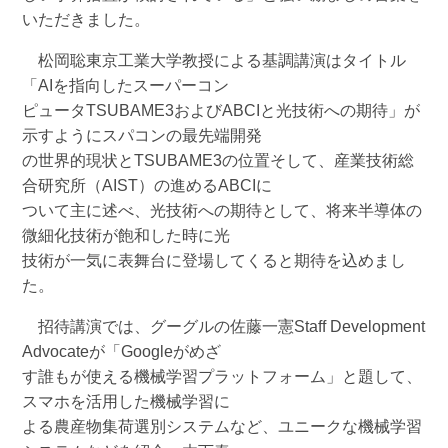
いただきました。
松岡聡東京工業大学教授による基調講演はタイトル
「AIを指向したスーパーコン
ピュータTSUBAME3およびABCIと光技術への期待」が
示すようにスパコンの最先端開発
の世界的現状とTSUBAME3の位置そして、産業技術総
合研究所（AIST）の進めるABCIに
ついて主に述べ、光技術への期待として、将来半導体の
微細化技術が飽和した時に光
技術が一気に表舞台に登場してくると期待を込めまし
た。
招待講演では、グーグルの佐藤一憲Staff Development
Advocateが「Googleがめざ
す誰もが使える機械学習プラットフォーム」と題して、
スマホを活用した機械学習に
よる農産物集荷選別システムなど、ユニークな機械学習