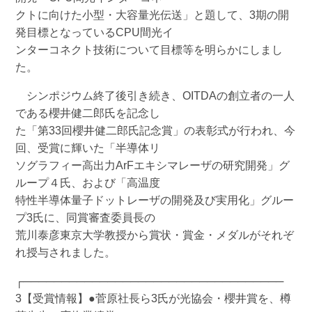
クトに向けた小型・大容量光伝送」と題して、3期の開
発目標となっているCPU間光イ
ンターコネクト技術について目標等を明らかにしまし
た。
シンポジウム終了後引き続き、OITDAの創立者の一人
である櫻井健二郎氏を記念し
た「第33回櫻井健二郎氏記念賞」の表彰式が行われ、今
回、受賞に輝いた「半導体リ
ソグラフィー高出力ArFエキシマレーザの研究開発」グ
ループ４氏、および「高温度
特性半導体量子ドットレーザの開発及び実用化」グルー
プ3氏に、同賞審査委員長の
荒川泰彦東京大学教授から賞状・賞金・メダルがそれぞ
れ授与されました。
┌──────────────────────────────────
3【受賞情報】●菅原社長ら3氏が光協会・櫻井賞を、樽