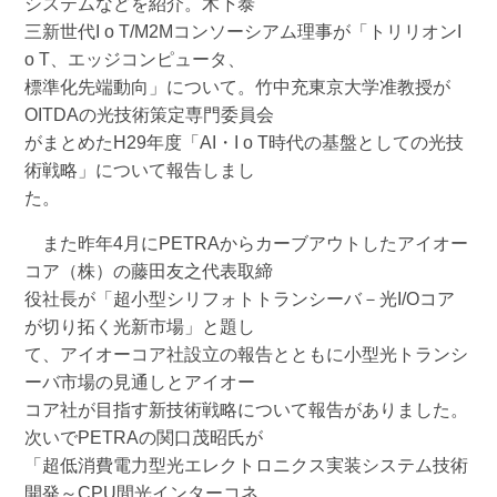
システムなどを紹介。木下泰
三新世代I o T/M2Mコンソーシアム理事が「トリリオンI
o T、エッジコンピュータ、
標準化先端動向」について。竹中充東京大学准教授が
OITDAの光技術策定専門委員会
がまとめたH29年度「AI・I o T時代の基盤としての光技
術戦略」について報告しまし
た。
また昨年4月にPETRAからカーブアウトしたアイオー
コア（株）の藤田友之代表取締
役社長が「超小型シリフォトトランシーバ－光I/Oコア
が切り拓く光新市場」と題し
て、アイオーコア社設立の報告とともに小型光トランシ
ーバ市場の見通しとアイオー
コア社が目指す新技術戦略について報告がありました。
次いでPETRAの関口茂昭氏が
「超低消費電力型光エレクトロニクス実装システム技術
開発～CPU間光インターコネ