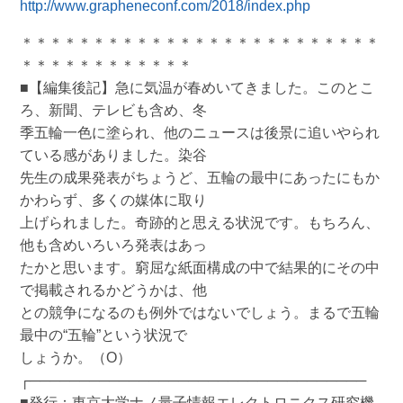
http://www.grapheneconf.com/2018/index.php
＊＊＊＊＊＊＊＊＊＊＊＊＊＊＊＊＊＊＊＊＊＊＊＊＊
＊＊＊＊＊＊＊＊＊＊＊＊
■【編集後記】急に気温が春めいてきました。このとこ
ろ、新聞、テレビも含め、冬
季五輪一色に塗られ、他のニュースは後景に追いやられ
ている感がありました。染谷
先生の成果発表がちょうど、五輪の最中にあったにもか
かわらず、多くの媒体に取り
上げられました。奇跡的と思える状況です。もちろん、
他も含めいろいろ発表はあっ
たかと思います。窮屈な紙面構成の中で結果的にその中
で掲載されるかどうかは、他
との競争になるのも例外ではないでしょう。まるで五輪
最中の“五輪”という状況で
しょうか。（O）
┌──────────────────────────────────
■発行：東京大学ナノ量子情報エレクトロニクス研究機