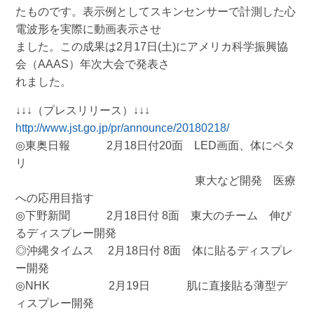
たものです。表示例としてスキンセンサーで計測した心
電波形を実際に動画表示させ
ました。この成果は2月17日(土)にアメリカ科学振興協
会（AAAS）年次大会で発表さ
れました。
↓↓↓（プレスリリース）↓↓↓
http://www.jst.go.jp/pr/announce/20180218/
◎東奥日報 2月18日付20面 LED画面、体にペタ
リ
東大など開発 医療
への応用目指す
◎下野新聞 2月18日付 8面 東大のチーム 伸び
るディスプレー開発
◎沖縄タイムス 2月18日付 8面 体に貼るディスプレ
ー開発
◎NHK 2月19日 肌に直接貼る薄型デ
ィスプレー開発