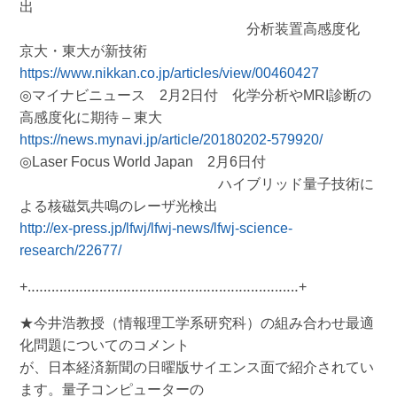
出
分析装置高感度化
京大・東大が新技術
https://www.nikkan.co.jp/articles/view/00460427
◎マイナビニュース 2月2日付 化学分析やMRI診断の
高感度化に期待 – 東大
https://news.mynavi.jp/article/20180202-579920/
◎Laser Focus World Japan 2月6日付
ハイブリッド量子技術に
よる核磁気共鳴のレーザ光検出
http://ex-press.jp/lfwj/lfwj-news/lfwj-science-
research/22677/
+‥‥‥‥‥‥‥‥‥‥‥‥‥‥‥‥‥‥‥‥‥‥‥‥‥‥‥‥‥‥‥‥‥‥+
★今井浩教授（情報理工学系研究科）の組み合わせ最適
化問題についてのコメント
が、日本経済新聞の日曜版サイエンス面で紹介されてい
ます。量子コンピューターの