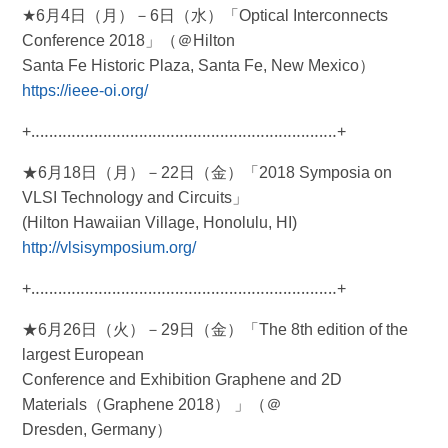
★6月4日（月）－6日（水）「Optical Interconnects
Conference 2018」（＠Hilton
Santa Fe Historic Plaza, Santa Fe, New Mexico）
https://ieee-oi.org/
+‥‥‥‥‥‥‥‥‥‥‥‥‥‥‥‥‥‥‥‥‥‥‥‥‥‥‥‥‥‥‥‥‥‥+
★6月18日（月）－22日（金）「2018 Symposia on
VLSI Technology and Circuits」
(Hilton Hawaiian Village, Honolulu, HI)
http://vlsisymposium.org/
+‥‥‥‥‥‥‥‥‥‥‥‥‥‥‥‥‥‥‥‥‥‥‥‥‥‥‥‥‥‥‥‥‥‥+
★6月26日（火）－29日（金）「The 8th edition of the
largest European
Conference and Exhibition Graphene and 2D
Materials（Graphene 2018） 」（＠
Dresden, Germany）