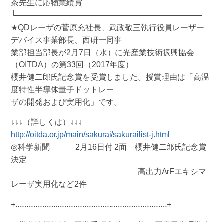
茶先生に応物業績賞
└──────────────────────────────────
★QDレーザの菅原充社長、武政敬三執行役員レーザー
デバイス事業部長、西研一同事
業部担当部長が2月7日（水）に光産業技術振興協会
（OITDA）の第33回（2017年度）
櫻井健二郎氏記念賞を受賞しました。授賞理由は「高温
度特性半導体量子ドットレー
ザの開発および実用化」です。
↓↓↓（詳しくは）↓↓↓
http://oitda.or.jp/main/sakurai/sakurailist-j.html
◎科学新聞 2月16日付 2面 櫻井健二郎氏記念賞
決定
高出力ArFエキシマ
レーザ実用化など2件
+‥‥‥‥‥‥‥‥‥‥‥‥‥‥‥‥‥‥‥‥‥‥‥‥‥‥‥‥‥‥‥‥‥‥+