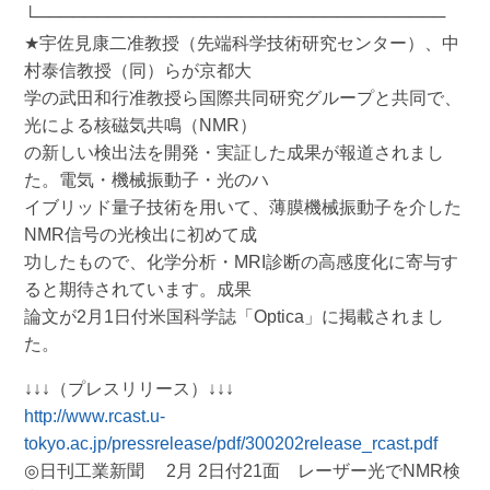
└──────────────────────────────────
★宇佐見康二准教授（先端科学技術研究センター）、中
村泰信教授（同）らが京都大
学の武田和行准教授ら国際共同研究グループと共同で、
光による核磁気共鳴（NMR）
の新しい検出法を開発・実証した成果が報道されまし
た。電気・機械振動子・光のハ
イブリッド量子技術を用いて、薄膜機械振動子を介した
NMR信号の光検出に初めて成
功したもので、化学分析・MRI診断の高感度化に寄与す
ると期待されています。成果
論文が2月1日付米国科学誌「Optica」に掲載されまし
た。
↓↓↓（プレスリリース）↓↓↓
http://www.rcast.u-
tokyo.ac.jp/pressrelease/pdf/300202release_rcast.pdf
◎日刊工業新聞 2月 2日付21面 レーザー光でNMR検