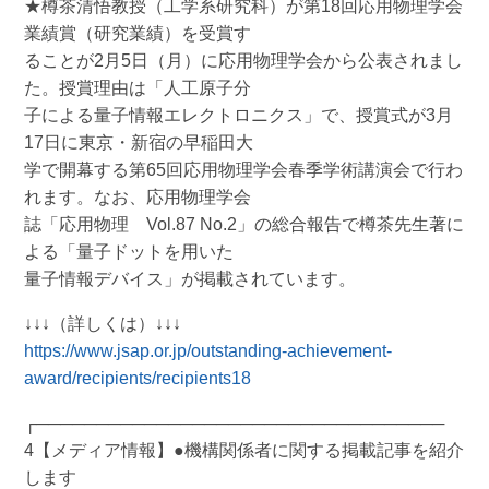
★樽茶清悟教授（工学系研究科）が第18回応用物理学会
業績賞（研究業績）を受賞す
ることが2月5日（月）に応用物理学会から公表されまし
た。授賞理由は「人工原子分
子による量子情報エレクトロニクス」で、授賞式が3月
17日に東京・新宿の早稲田大
学で開幕する第65回応用物理学会春季学術講演会で行わ
れます。なお、応用物理学会
誌「応用物理 Vol.87 No.2」の総合報告で樽茶先生著に
よる「量子ドットを用いた
量子情報デバイス」が掲載されています。
↓↓↓（詳しくは）↓↓↓
https://www.jsap.or.jp/outstanding-achievement-
award/recipients/recipients18
┌──────────────────────────────────
4【メディア情報】●機構関係者に関する掲載記事を紹介
します