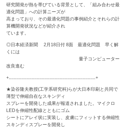
研究開発が熱を帯びている背景として、「組み合わせ最
適化問題」への計算ニーズが
高まっており、その最適化問題の事例紹介とそれらの計
算機開発状況などが紹介され
ています。
◎日本経済新聞 2月18日付 8面 最適化問題 早く解
くには
量子コンピューター
改良進む
+‥‥‥‥‥‥‥‥‥‥‥‥‥‥‥‥‥‥‥‥‥‥‥‥‥‥‥‥‥‥‥‥‥‥+
★染谷隆夫教授(工学系研究科)らが大日本印刷と共同で
薄型で伸縮自在なスキンディ
スプレーを開発した成果が報道されました。マイクロ
LEDを伸縮性配線とともにゴム
シートにアレイ状に実装し、皮膚にフィットする伸縮性
スキンディスプレーを開発し