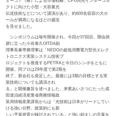
オーコア（株）による市場戦略、CPU間光インターコネ
クトに向けた小型・大容量光
伝送技術などについて講演があり、約600名収容の大ホ
ールが満席になるほどの盛況
を見せました。
シンポジウムは毎年開催され、今回が37回目。開会挨
拶に立った小谷泰久OITDA副
理事長兼専務理事は「NEDOの超低消費電力型光エレク
トロニクス実装システム技術プ
ロジェクトを推進するPETRAと今日のシンポをともに
開催。同プロは29年度で第2期を
終了、新会社も発足した。最後には3期の目標とする実
装技術についても講演され
る」と開催趣旨を述べました。来賓あいさつにたった成
田達治経済産業省商務情報政
策局情報産業課長からは「光技術は日本がリードしてい
ける強い分野。政策的にも新
しい予算措置が検討されている」と強い励ましの言葉を